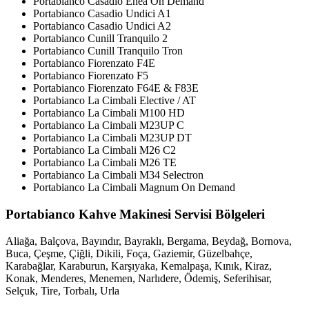
Portabianco Casadio Enea On Demand
Portabianco Casadio Undici A1
Portabianco Casadio Undici A2
Portabianco Cunill Tranquilo 2
Portabianco Cunill Tranquilo Tron
Portabianco Fiorenzato F4E
Portabianco Fiorenzato F5
Portabianco Fiorenzato F64E & F83E
Portabianco La Cimbali Elective / AT
Portabianco La Cimbali M100 HD
Portabianco La Cimbali M23UP C
Portabianco La Cimbali M23UP DT
Portabianco La Cimbali M26 C2
Portabianco La Cimbali M26 TE
Portabianco La Cimbali M34 Selectron
Portabianco La Cimbali Magnum On Demand
Portabianco Kahve Makinesi Servisi Bölgeleri
Aliağa, Balçova, Bayındır, Bayraklı, Bergama, Beydağ, Bornova,
Buca, Çeşme, Çiğli, Dikili, Foça, Gaziemir, Güzelbahçe,
Karabağlar, Karaburun, Karşıyaka, Kemalpaşa, Kınık, Kiraz,
Konak, Menderes, Menemen, Narlıdere, Ödemiş, Seferihisar,
Selçuk, Tire, Torbalı, Urla