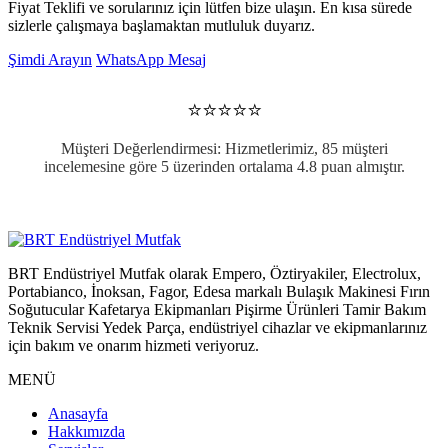
Fiyat Teklifi ve sorularınız için lütfen bize ulaşın. En kısa sürede
sizlerle çalışmaya başlamaktan mutluluk duyarız.
Şimdi Arayın
WhatsApp Mesaj
⭐⭐⭐⭐⭐
Müşteri Değerlendirmesi: Hizmetlerimiz, 85 müşteri
incelemesine göre 5 üzerinden ortalama 4.8 puan almıştır.
BRT Endüstriyel Mutfak olarak Empero, Öztiryakiler, Electrolux,
Portabianco, İnoksan, Fagor, Edesa markalı Bulaşık Makinesi Fırın
Soğutucular Kafetarya Ekipmanları Pişirme Ürünleri Tamir Bakım
Teknik Servisi Yedek Parça, endüstriyel cihazlar ve ekipmanlarınız
için bakım ve onarım hizmeti veriyoruz.
MENÜ
Anasayfa
Hakkımızda