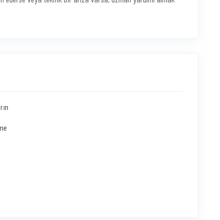
rın
eme