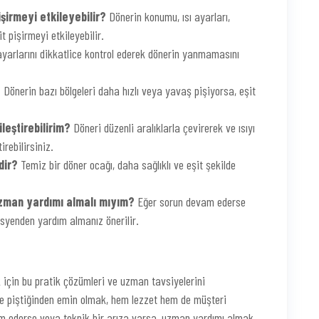
şirmeyi etkileyebilir?
Dönerin konumu, ısı ayarları,
t pişirmeyi etkileyebilir.
ayarlarını dikkatlice kontrol ederek dönerin yanmamasını
?
Dönerin bazı bölgeleri daha hızlı veya yavaş pişiyorsa, eşit
ileştirebilirim?
Döneri düzenli aralıklarla çevirerek ve ısıyı
irebilirsiniz.
dir?
Temiz bir döner ocağı, daha sağlıklı ve eşit şekilde
uzman yardımı almalı mıyım?
Eğer sorun devam ederse
isyenden yardım almanız önerilir.
 için bu pratik çözümleri ve uzman tavsiyelerini
ilde piştiğinden emin olmak, hem lezzet hem de müşteri
m ederse veya teknik bir arıza varsa, uzman yardımı almak