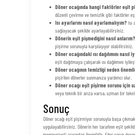
Döner ocağında hangi faktörler eşit pi
düzenli çevirme ve temizlik gibi faktörler eşi
Isı ayarlarını nasıl ayarlamalıyım?
Isı 
sağlayacak şekilde ayarlayabilirsiniz.
Dönerin eşit pişmediğini nasıl anlarım
pişirme sorunuyla karşılaşıyor olabilirsiniz.
Döner ocağındaki ısı dağılımını nasıl iy
eşit dağıtmaya çalışarak ısı dağılımını iyileşt
Döner ocağının temizliği neden önemli
pişirilen dönerler sunmanıza yardımcı olur.
Döner ocağı eşit pişirme sorunu için 
veya teknik bir arıza varsa, uzman bir tekn
Sonuç
Döner ocağı eşit pişirmiyor sorunuyla başa çıkmak
uygulayabilirsiniz. Dönerin her tarafının eşit şek
memnuniyeti açısından önemlidir. Eğer sorun deva