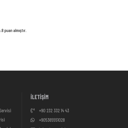
8 puan almıştır.
İLETİŞİM
Servisi
+90 232 332 14 43
isi
+905365551028