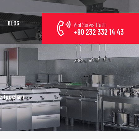
BLOG
Acil Servis Hattı
+90 232 332 14 43
 İpuçları