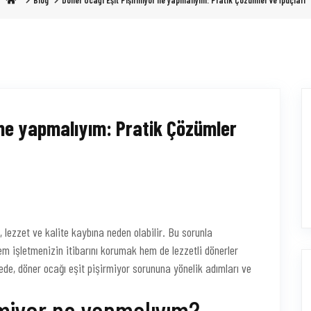
Blog
Döner Ocağı Eşit Pişirmiyor ne yapmalıyım: Pratik Çözümler ve İpuçları
 ne yapmalıyım: Pratik Çözümler
 lezzet ve kalite kaybına neden olabilir. Bu sorunla
em işletmenizin itibarını korumak hem de lezzetli dönerler
de, döner ocağı eşit pişirmiyor sorununa yönelik adımları ve
rmiyor ne yapmalıyım?