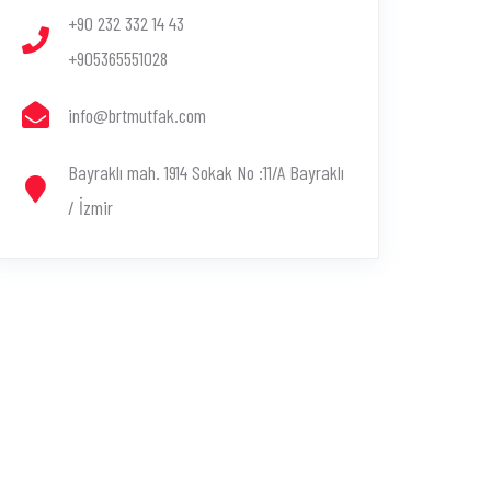
+90 232 332 14 43
+905365551028
info@brtmutfak.com
Bayraklı mah. 1914 Sokak No :11/A Bayraklı
/ İzmir