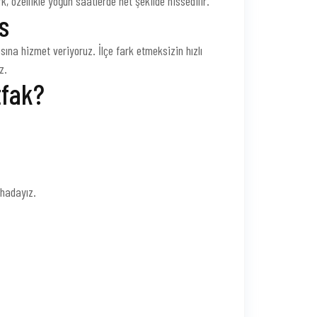
, özellikle yoğun saatlerde net şekilde hissedilir.
s
ına hizmet veriyoruz. İlçe fark etmeksizin hızlı
z.
tfak?
ahadayız.