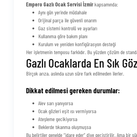
Empero Gazlı Ocak Servisi İzmir
kapsamında:
Aynı gün yerinde müdahale
Orijinal parça ile güvenli onarım
Gaz sistemi kontrolü ve ayarları
Kullanıma göre bakım planı
Kurulum ve yeniden konfigürasyon desteği
Her işletmenin temposu farklıdır. Bu yüzden çözüm de stand
Gazlı Ocaklarda En Sık Gö
Birçok arıza, aslında uzun süre fark edilmeden ilerler.
Dikkat edilmesi gereken durumlar:
Alev sarı yanıyorsa
Ocak gözleri eşit ısı vermiyorsa
Ateşleme gecikiyorsa
Beklerde tıkanma oluşmuşsa
Bu belirtiler genelde “idare eder” diye geçiştirilir. Ama bir s