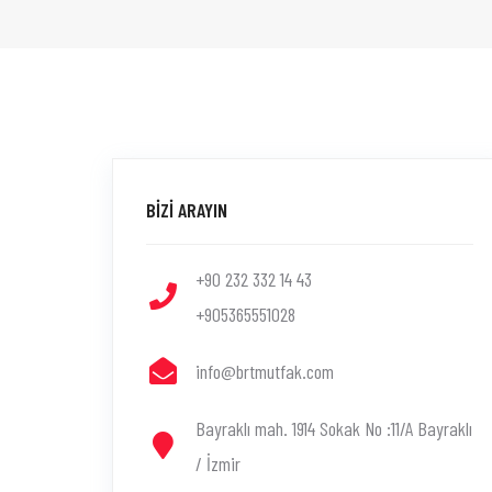
BİZİ ARAYIN
+90 232 332 14 43
+905365551028
info@brtmutfak.com
Bayraklı mah. 1914 Sokak No :11/A Bayraklı
/ İzmir