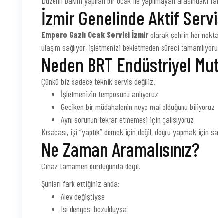
Düzenli bakım yapılan bir ocak ile yapılmayan arasındaki fark
İzmir Genelinde Aktif Servi
Empero Gazlı Ocak Servisi İzmir
olarak şehrin her noktas
ulaşım sağlıyor, işletmenizi bekletmeden süreci tamamlıyoru
Neden BRT Endüstriyel Mu
Çünkü biz sadece teknik servis değiliz.
İşletmenizin temposunu anlıyoruz
Geciken bir müdahalenin neye mal olduğunu biliyoruz
Aynı sorunun tekrar etmemesi için çalışıyoruz
Kısacası, işi “yaptık” demek için değil, doğru yapmak için s
Ne Zaman Aramalısınız?
Cihaz tamamen durduğunda değil.
Şunları fark ettiğiniz anda:
Alev değiştiyse
Isı dengesi bozulduysa