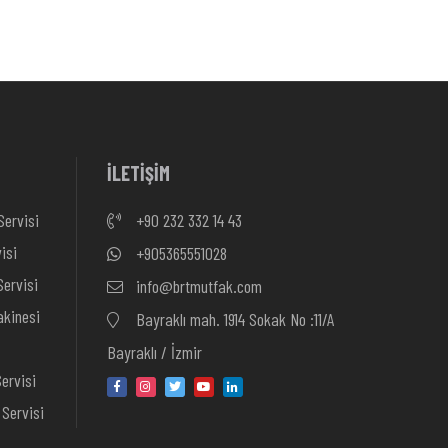
İLETİŞİM
Servisi
+90 232 332 14 43
isi
+905365551028
ervisi
info@brtmutfak.com
kinesi
Bayraklı mah. 1914 Sokak No :11/A
Bayraklı / İzmir
ervisi
Servisi