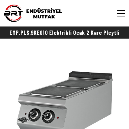
EMP.PLS.9KE010 Elektrikli Ocak 2 Kare Pleytli