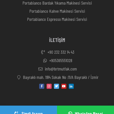
Portabianco Bardak Yıkama Makinesi Servisi
Portabianco Kahve Makinesi Servisi
Portabianco Espresso Makinesi Servisi
İLETİŞİM
+90 232 332 14 43
+905365551028
info@brtmutfak.com
Bayraklı mah. 1914 Sokak No :11/A Bayraklı / İzmir
Şimdi Arayın
WhatsApp Mesaj