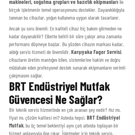
makineleri, soğutma grupları ve hazırlık ekipmanları
ile
birçok işletmenin temel operasyonunu destekler. Dayanıklılığıyla
tanınan bu cihazlar, yoğun kullanıma uygun olarak tasarlanır.
Ancak şu soru önemli: En kaliteli cihaz hiç bakım görmeden ne
kadar dayanabilir? Elbette belirli bir süre çalışır ama zamanla
performans düşmeye başlar. Bu yüzden cihazın markası kadar,
aldığı servis hizmeti de önemlidir.
Karşıyaka Fagor Servisi
,
cihazların üretim mantığını bilen, sistemlerine hakim ve doğru
müdahale eden profesyonel destek sunarak ekipmanların verimli
çalışmasını sağlar.
BRT Endüstriyel Mutfak
Güvencesi Ne Sağlar?
Bir teknik servis hizmetinde en çok aranan şey nedir? Hız mı,
fiyat mı, çözüm kalitesi mi? Aslında hepsi.
BRT Endüstriyel
Mutfak
, bu üç temel beklentiyi aynı çatı altında toplayan bir
hizmet anlayışıyla öne çıkar. İşletmeler için teknik servis,