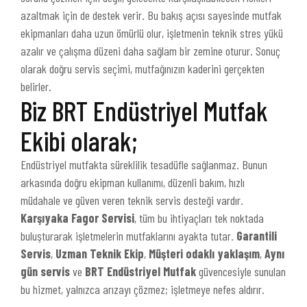
azaltmak için de destek verir. Bu bakış açısı sayesinde mutfak
ekipmanları daha uzun ömürlü olur, işletmenin teknik stres yükü
azalır ve çalışma düzeni daha sağlam bir zemine oturur. Sonuç
olarak doğru servis seçimi, mutfağınızın kaderini gerçekten
belirler.
Biz BRT Endüstriyel Mutfak
Ekibi olarak;
Endüstriyel mutfakta süreklilik tesadüfle sağlanmaz. Bunun
arkasında doğru ekipman kullanımı, düzenli bakım, hızlı
müdahale ve güven veren teknik servis desteği vardır.
Karşıyaka Fagor Servisi
, tüm bu ihtiyaçları tek noktada
buluşturarak işletmelerin mutfaklarını ayakta tutar.
Garantili
Servis
,
Uzman Teknik Ekip
,
Müşteri odaklı yaklaşım
,
Aynı
gün servis
ve
BRT Endüstriyel Mutfak
güvencesiyle sunulan
bu hizmet, yalnızca arızayı çözmez; işletmeye nefes aldırır.