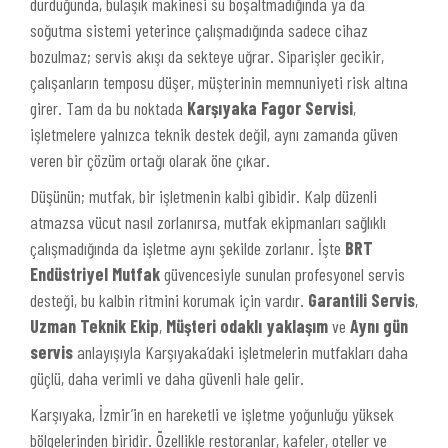
durduğunda, bulaşık makinesi su boşaltmadığında ya da
soğutma sistemi yeterince çalışmadığında sadece cihaz
bozulmaz; servis akışı da sekteye uğrar. Siparişler gecikir,
çalışanların temposu düşer, müşterinin memnuniyeti risk altına
girer. Tam da bu noktada
Karşıyaka Fagor Servisi
,
işletmelere yalnızca teknik destek değil, aynı zamanda güven
veren bir çözüm ortağı olarak öne çıkar.
Düşünün; mutfak, bir işletmenin kalbi gibidir. Kalp düzenli
atmazsa vücut nasıl zorlanırsa, mutfak ekipmanları sağlıklı
çalışmadığında da işletme aynı şekilde zorlanır. İşte
BRT
Endüstriyel Mutfak
güvencesiyle sunulan profesyonel servis
desteği, bu kalbin ritmini korumak için vardır.
Garantili Servis
,
Uzman Teknik Ekip
,
Müşteri odaklı yaklaşım
ve
Aynı gün
servis
anlayışıyla Karşıyaka’daki işletmelerin mutfakları daha
güçlü, daha verimli ve daha güvenli hale gelir.
Karşıyaka, İzmir’in en hareketli ve işletme yoğunluğu yüksek
bölgelerinden biridir. Özellikle restoranlar, kafeler, oteller ve