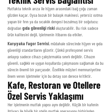
Mutfakta teknik arıza ile hijyen arasındaki bağ çoğu zaman
gözden kaçar. Oysa bozuk bir bulaşık makinesi, yetersiz ısıtma
yapan bir fırın ya da sıcaklık dengesi bozulmuş bir soğutucu;
doğrudan
gıda güvenliği riski
oluşturabilir. Bu risk sadece
ürün kalitesini değil, işletmenin itibarını da etkiler.
Karşıyaka Fagor Servisi
, müdahale sürecinde hijyen ve gıda
güvenliği standartlarını gözetir. Çünkü profesyonel servis
anlayışı sadece cihazı çalıştırmakla sınırlı değildir. Cihazın
güvenli, sağlıklı ve uygun koşullarda çalışmasını sağlamak da bu
sürecin önemli bir parçasıdır. Özellikle müşteri memnuniyetine
önem veren işletmeler için bu detay son derece kritiktir.
Kafe, Restoran ve Otellere
Özel Servis Yaklaşımı
Her işletmenin mutfak yapısı aynı değildir. Küçük bir kafenin
ihtiyacı ile büyük bir otelin mutfak operasyonu birbirinden