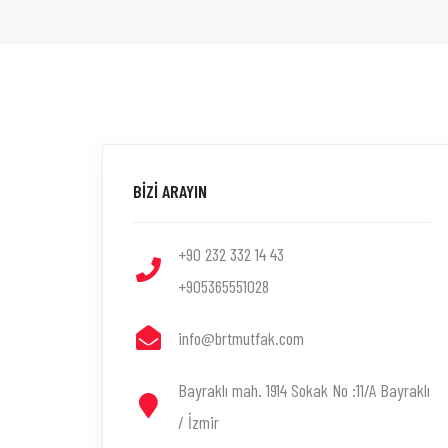
BİZİ ARAYIN
+90 232 332 14 43
+905365551028
info@brtmutfak.com
Bayraklı mah. 1914 Sokak No :11/A Bayraklı
/ İzmir