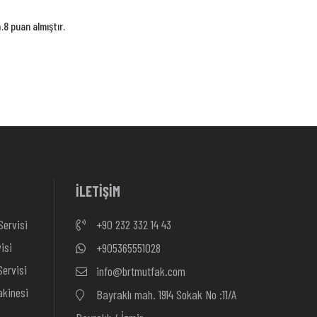
8 puan almıştır.
İLETİŞİM
Servisi
+90 232 332 14 43
isi
+905365551028
ervisi
info@brtmutfak.com
kinesi
Bayraklı mah. 1914 Sokak No :11/A