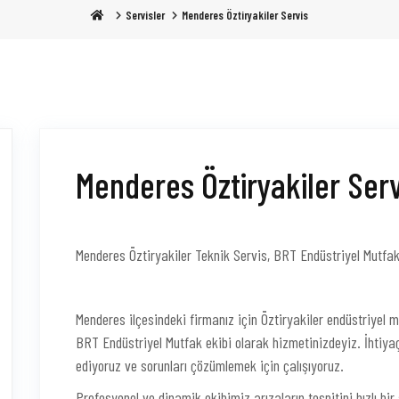
Servisler
Menderes Öztiryakiler Servis
Menderes Öztiryakiler Serv
Menderes Öztiryakiler Teknik Servis, BRT Endüstriyel Mutfak e
Menderes ilçesindeki firmanız için Öztiryakiler endüstriyel m
BRT Endüstriyel Mutfak ekibi olarak hizmetinizdeyiz. İhtiya
ediyoruz ve sorunları çözümlemek için çalışıyoruz.
Profesyonel ve dinamik ekibimiz arızaların tespitini hızlı b