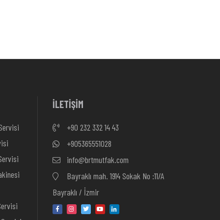
İLETİŞİM
Servisi
+90 232 332 14 43
isi
+905365551028
ervisi
info@brtmutfak.com
kinesi
Bayraklı mah. 1914 Sokak No :11/A
Bayraklı / İzmir
ervisi