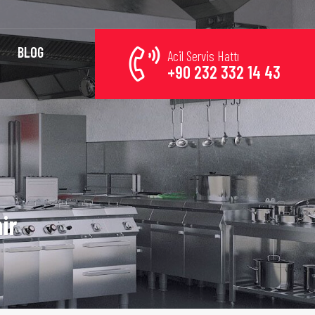
BLOG
Acil Servis Hattı
+90 232 332 14 43
ir