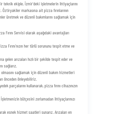
 teknik ekiple, İzmir'deki işletmelerin ihtiyaçlarını
 Öztiryakiler markasına ait pizza fırınlarının
mler üretmek ve düzenli bakımlarını sağlamak için
za Fırını Servisi olarak aşağıdaki avantajları
zza Fırını'nızın her türlü sorununu tespit etme ve
na gelen arızaları hızlı bir şekilde tespit eder ve
nı sağlarız.
lü olmasını sağlamak için düzenli bakım hizmetleri
rı önceden önleyebiliriz.
edek parçalarını kullanarak, pizza fırını cihazınızın
. İşletmenizin bütçesini zorlamadan ihtiyaçlarınızı
rak esnek hizmet saatleri sunarız. Arızaları en