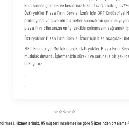
kısa sürede çözmek ve kesintisiz hizmet sağlamak için 7/24 u
Öztiryakiler Pizza Fırını Servisi İzmir için BRT Endüstriyel 
profesyonel ve güvenilir hizmetler sunmaktan gurur duyuyor
pizza fırını cihazınızın en iyi şekilde çalışmasını sağlamak iç
Öztiryakiler Pizza Fırını Servisi İzmir için bize aşağıdaki ile
BRT Endüstriyel Mutfak olarak, Öztiryakiler Pizza Fırını Se
mutluluk duyarız. İşletmenizin sürekli ve sorunsuz bir şekild
bekliyoruz.
⭐⭐⭐⭐⭐
ndirmesi: Hizmetlerimiz, 85 müşteri incelemesine göre 5 üzerinden ortalama 4.