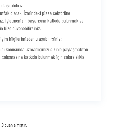
laşılabiliriz.
Mutfak olarak, İzmir'deki pizza sektörüne
uz. İşletmenizin başarısına katkıda bulunmak ve
in bize güvenebilirsiniz.
tişim bilgilerimizden ulaşabilirsiniz:
rvisi konusunda uzmanlığımızı sizinle paylaşmaktan
e çalışmasına katkıda bulunmak için sabırsızlıkla
8 puan almıştır.