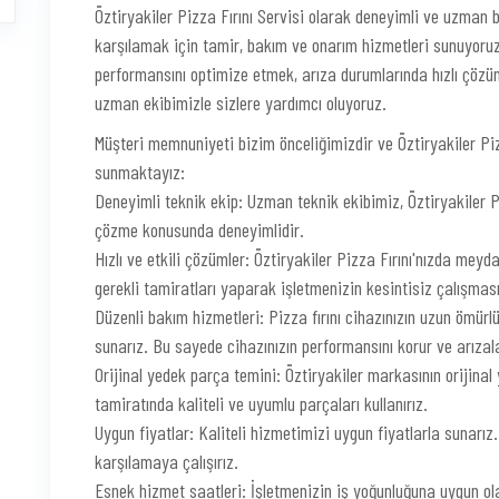
Öztiryakiler Pizza Fırını Servisi olarak deneyimli ve uzman bir
karşılamak için tamir, bakım ve onarım hizmetleri sunuyoruz.
performansını optimize etmek, arıza durumlarında hızlı çözü
uzman ekibimizle sizlere yardımcı oluyoruz.
Müşteri memnuniyeti bizim önceliğimizdir ve Öztiryakiler Piz
sunmaktayız:
Deneyimli teknik ekip: Uzman teknik ekibimiz, Öztiryakiler Pi
çözme konusunda deneyimlidir.
Hızlı ve etkili çözümler: Öztiryakiler Pizza Fırını'nızda meyda
gerekli tamiratları yaparak işletmenizin kesintisiz çalışması
Düzenli bakım hizmetleri: Pizza fırını cihazınızın uzun ömür
sunarız. Bu sayede cihazınızın performansını korur ve arızala
Orijinal yedek parça temini: Öztiryakiler markasının orijinal y
tamiratında kaliteli ve uyumlu parçaları kullanırız.
Uygun fiyatlar: Kaliteli hizmetimizi uygun fiyatlarla sunarız
karşılamaya çalışırız.
Esnek hizmet saatleri: İşletmenizin iş yoğunluğuna uygun ola