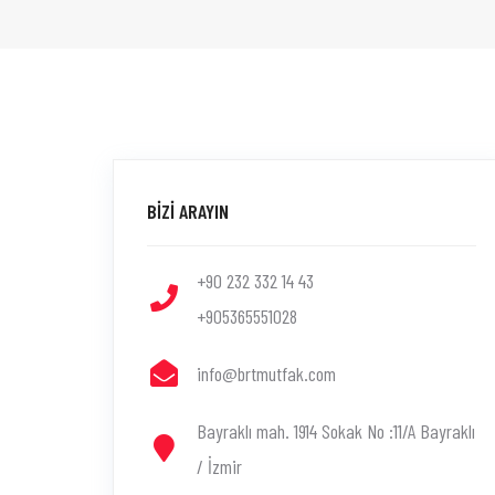
BİZİ ARAYIN
+90 232 332 14 43
+905365551028
info@brtmutfak.com
Bayraklı mah. 1914 Sokak No :11/A Bayraklı
/ İzmir