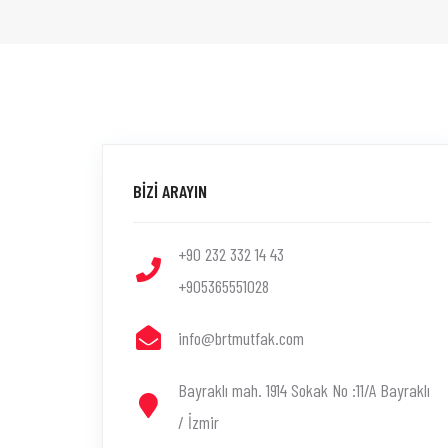
BİZİ ARAYIN
+90 232 332 14 43
+905365551028
info@brtmutfak.com
Bayraklı mah. 1914 Sokak No :11/A Bayraklı
/ İzmir