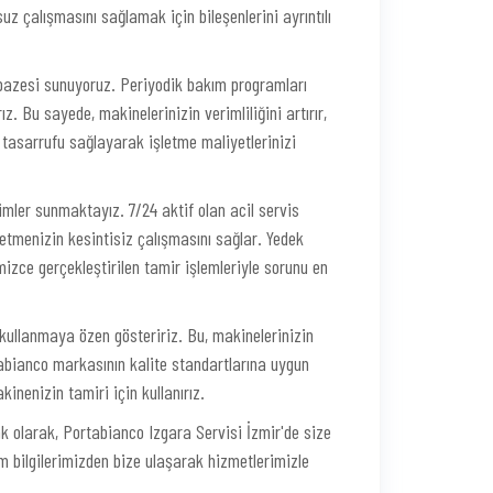
 çalışmasını sağlamak için bileşenlerini ayrıntılı
lpazesi sunuyoruz. Periyodik bakım programları
z. Bu sayede, makinelerinizin verimliliğini artırır,
i tasarrufu sağlayarak işletme maliyetlerinizi
ümler sunmaktayız. 7/24 aktif olan acil servis
tmenizin kesintisiz çalışmasını sağlar. Yedek
mizce gerçekleştirilen tamir işlemleriyle sorunu en
 kullanmaya özen gösteririz. Bu, makinelerinizin
rtabianco markasının kalite standartlarına uygun
inenizin tamiri için kullanırız.
k olarak, Portabianco Izgara Servisi İzmir'de size
şim bilgilerimizden bize ulaşarak hizmetlerimizle