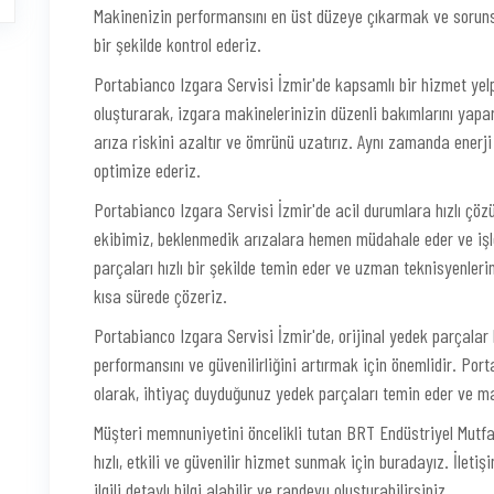
Makinenizin performansını en üst düzeye çıkarmak ve sorunsuz
bir şekilde kontrol ederiz.
Portabianco Izgara Servisi İzmir'de kapsamlı bir hizmet ye
oluşturarak, izgara makinelerinizin düzenli bakımlarını yaparı
arıza riskini azaltır ve ömrünü uzatırız. Aynı zamanda enerj
optimize ederiz.
Portabianco Izgara Servisi İzmir'de acil durumlara hızlı çöz
ekibimiz, beklenmedik arızalara hemen müdahale eder ve işle
parçaları hızlı bir şekilde temin eder ve uzman teknisyenleri
kısa sürede çözeriz.
Portabianco Izgara Servisi İzmir'de, orijinal yedek parçalar
performansını ve güvenilirliğini artırmak için önemlidir. Po
olarak, ihtiyaç duyduğunuz yedek parçaları temin eder ve mak
Müşteri memnuniyetini öncelikli tutan BRT Endüstriyel Mutfa
hızlı, etkili ve güvenilir hizmet sunmak için buradayız. İleti
ilgili detaylı bilgi alabilir ve randevu oluşturabilirsiniz.