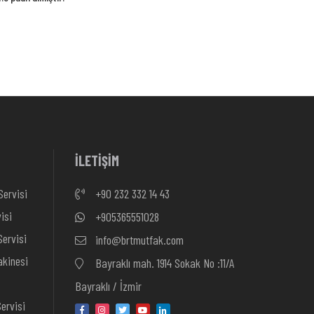
İLETİŞİM
Servisi
+90 232 332 14 43
isi
+905365551028
ervisi
info@brtmutfak.com
kinesi
Bayraklı mah. 1914 Sokak No :11/A
Bayraklı / İzmir
ervisi