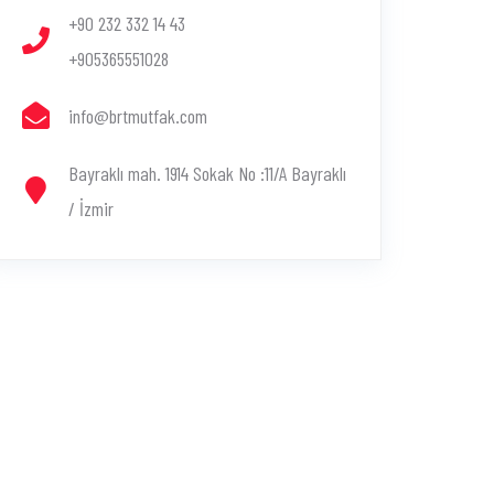
+90 232 332 14 43
+905365551028
info@brtmutfak.com
Bayraklı mah. 1914 Sokak No :11/A Bayraklı
/ İzmir