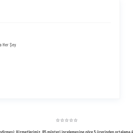
da Her Şey
⭐⭐⭐⭐⭐
ndirmesi: Hizmetlerimiz, 85 müşteri incelemesine göre 5 üzerinden ortalama 4.