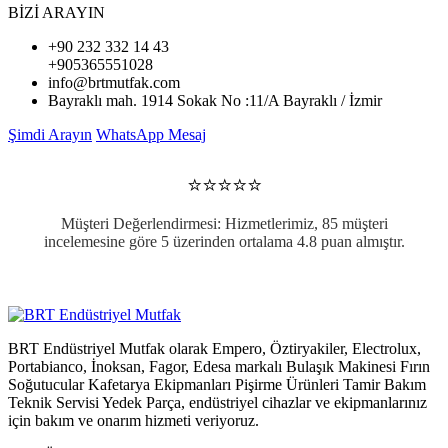
BİZİ ARAYIN
+90 232 332 14 43
+905365551028
info@brtmutfak.com
Bayraklı mah. 1914 Sokak No :11/A Bayraklı / İzmir
Şimdi Arayın
WhatsApp Mesaj
⭐⭐⭐⭐⭐
Müşteri Değerlendirmesi: Hizmetlerimiz, 85 müşteri
incelemesine göre 5 üzerinden ortalama 4.8 puan almıştır.
BRT Endüstriyel Mutfak olarak Empero, Öztiryakiler, Electrolux,
Portabianco, İnoksan, Fagor, Edesa markalı Bulaşık Makinesi Fırın
Soğutucular Kafetarya Ekipmanları Pişirme Ürünleri Tamir Bakım
Teknik Servisi Yedek Parça, endüstriyel cihazlar ve ekipmanlarınız
için bakım ve onarım hizmeti veriyoruz.