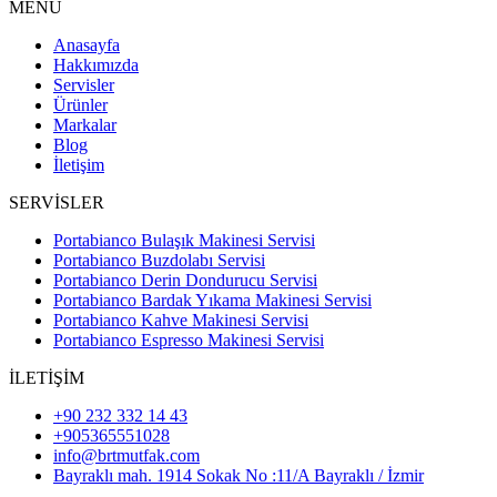
MENÜ
Anasayfa
Hakkımızda
Servisler
Ürünler
Markalar
Blog
İletişim
SERVİSLER
Portabianco Bulaşık Makinesi Servisi
Portabianco Buzdolabı Servisi
Portabianco Derin Dondurucu Servisi
Portabianco Bardak Yıkama Makinesi Servisi
Portabianco Kahve Makinesi Servisi
Portabianco Espresso Makinesi Servisi
İLETİŞİM
+90 232 332 14 43
+905365551028
info@brtmutfak.com
Bayraklı mah. 1914 Sokak No :11/A Bayraklı / İzmir