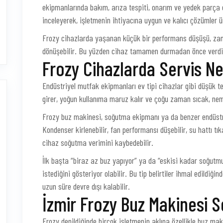
ekipmanlarında bakım, arıza tespiti, onarım ve yedek parça d
inceleyerek, işletmenin ihtiyacına uygun ve kalıcı çözümler 
Frozy cihazlarda yaşanan küçük bir performans düşüşü, za
dönüşebilir. Bu yüzden cihaz tamamen durmadan önce verdiği
Frozy Cihazlarda Servis N
Endüstriyel mutfak ekipmanları ev tipi cihazlar gibi düşük 
girer, yoğun kullanıma maruz kalır ve çoğu zaman sıcak, neml
Frozy buz makinesi, soğutma ekipmanı ya da benzer endüstri
Kondenser kirlenebilir, fan performansı düşebilir, su hattı tık
cihaz soğutma verimini kaybedebilir.
İlk başta “biraz az buz yapıyor” ya da “eskisi kadar soğutmu
istediğini gösteriyor olabilir. Bu tip belirtiler ihmal edildi
uzun süre devre dışı kalabilir.
İzmir Frozy Buz Makinesi S
Frozy denildiğinde birçok işletmenin aklına özellikle buz mak