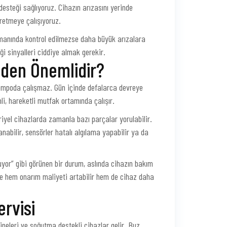
esteği sağlıyoruz. Cihazın arızasını yerinde
üretmeye çalışıyoruz.
manında kontrol edilmezse daha büyük arızalara
 sinyalleri ciddiye almak gerekir.
eden Önemlidir?
tempoda çalışmaz. Gün içinde defalarca devreye
i, hareketli mutfak ortamında çalışır.
yel cihazlarda zamanla bazı parçalar yorulabilir.
anabilir, sensörler hatalı algılama yapabilir ya da
yor” gibi görünen bir durum, aslında cihazın bakım
ğinde hem onarım maliyeti artabilir hem de cihaz daha
ervisi
ineleri ve soğutma destekli cihazlar gelir. Buz