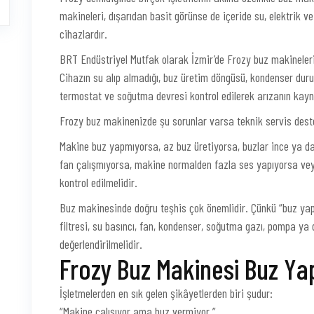
makineleri, dışarıdan basit görünse de içeride su, elektrik v
cihazlardır.
BRT Endüstriyel Mutfak olarak İzmir’de Frozy buz makineleri 
Cihazın su alıp almadığı, buz üretim döngüsü, kondenser dur
termostat ve soğutma devresi kontrol edilerek arızanın kayna
Frozy buz makinenizde şu sorunlar varsa teknik servis deste
Makine buz yapmıyorsa, az buz üretiyorsa, buzlar ince ya da 
fan çalışmıyorsa, makine normalden fazla ses yapıyorsa ve
kontrol edilmelidir.
Buz makinesinde doğru teşhis çok önemlidir. Çünkü “buz yapm
filtresi, su basıncı, fan, kondenser, soğutma gazı, pompa ya 
değerlendirilmelidir.
Frozy Buz Makinesi Buz Ya
İşletmelerden en sık gelen şikâyetlerden biri şudur:
“Makine çalışıyor ama buz vermiyor.”