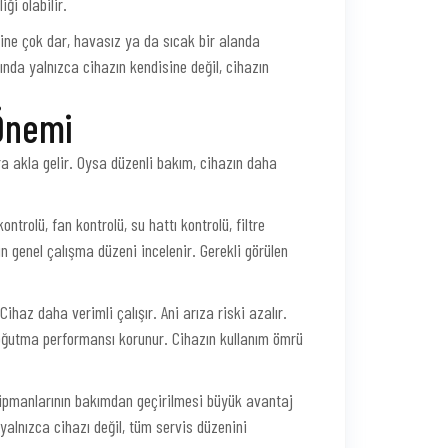
ği olabilir.
ine çok dar, havasız ya da sıcak bir alanda
ında yalnızca cihazın kendisine değil, cihazın
Önemi
 akla gelir. Oysa düzenli bakım, cihazın daha
trolü, fan kontrolü, su hattı kontrolü, filtre
ın genel çalışma düzeni incelenir. Gerekli görülen
ihaz daha verimli çalışır. Ani arıza riski azalır.
 soğutma performansı korunur. Cihazın kullanım ömrü
ipmanlarının bakımdan geçirilmesi büyük avantaj
alnızca cihazı değil, tüm servis düzenini