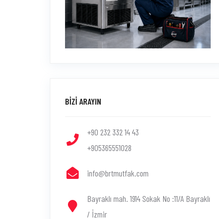
BİZİ ARAYIN
+90 232 332 14 43
+905365551028
info@brtmutfak.com
Bayraklı mah. 1914 Sokak No :11/A Bayraklı
/ İzmir