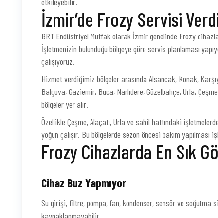
etkileyebilir.
İzmir’de Frozy Servisi Verd
BRT Endüstriyel Mutfak olarak İzmir genelinde Frozy cihazlar
İşletmenizin bulunduğu bölgeye göre servis planlaması yapıyo
çalışıyoruz.
Hizmet verdiğimiz bölgeler arasında Alsancak, Konak, Karşıy
Balçova, Gaziemir, Buca, Narlıdere, Güzelbahçe, Urla, Çeşm
bölgeler yer alır.
Özellikle Çeşme, Alaçatı, Urla ve sahil hattındaki işletmele
yoğun çalışır. Bu bölgelerde sezon öncesi bakım yapılması iş
Frozy Cihazlarda En Sık Gö
Cihaz Buz Yapmıyor
Su girişi, filtre, pompa, fan, kondenser, sensör ve soğutma s
kaynaklanmayabilir.