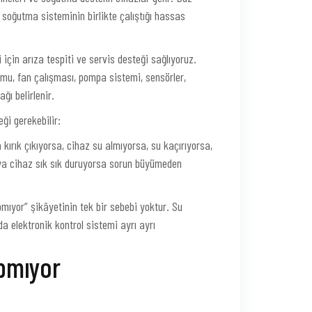
e soğutma sisteminin birlikte çalıştığı hassas
için arıza tespiti ve servis desteği sağlıyoruz.
umu, fan çalışması, pompa sistemi, sensörler,
ğı belirlenir.
ği gerekebilir:
kırık çıkıyorsa, cihaz su almıyorsa, su kaçırıyorsa,
ya cihaz sık sık duruyorsa sorun büyümeden
ıyor” şikâyetinin tek bir sebebi yoktur. Su
da elektronik kontrol sistemi ayrı ayrı
pmıyor