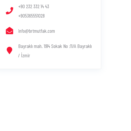
+90 232 332 14 43
+905365551028
info@brtmutfak.com
Bayraklı mah. 1914 Sokak No :11/A Bayraklı
/ İzmir