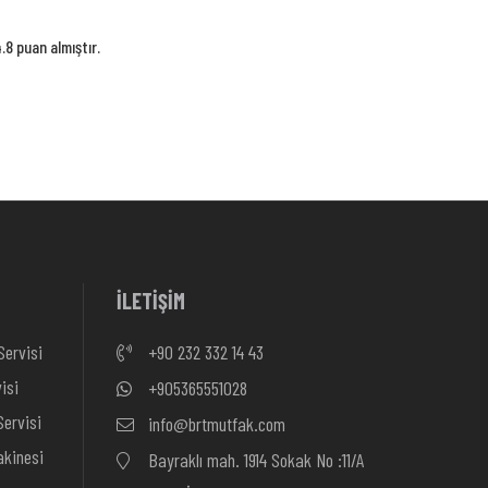
8 puan almıştır.
İLETİŞİM
Servisi
+90 232 332 14 43
isi
+905365551028
ervisi
info@brtmutfak.com
kinesi
Bayraklı mah. 1914 Sokak No :11/A