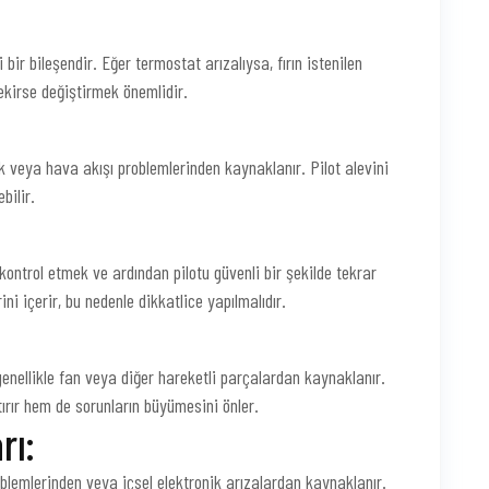
bir bileşendir. Eğer termostat arızalıysa, fırın istenilen
ekirse değiştirmek önemlidir.
lik veya hava akışı problemlerinden kaynaklanır. Pilot alevini
bilir.
kontrol etmek ve ardından pilotu güvenli bir şekilde tekrar
i içerir, bu nedenle dikkatlice yapılmalıdır.
genellikle fan veya diğer hareketli parçalardan kaynaklanır.
ırır hem de sorunların büyümesini önler.
rı:
roblemlerinden veya içsel elektronik arızalardan kaynaklanır.