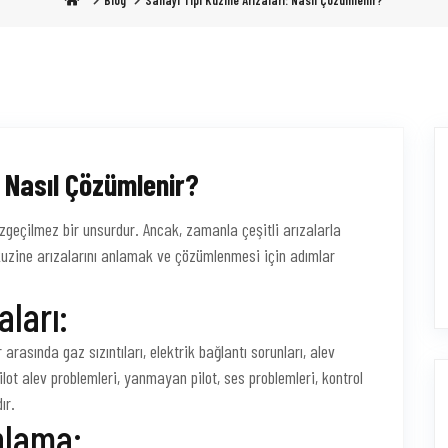
Blog
Sanayi Tipi Kuzine Arızaları: Nasıl Çözümlenir?
: Nasıl Çözümlenir?
azgeçilmez bir unsurdur. Ancak, zamanla çeşitli arızalarla
 kuzine arızalarını anlamak ve çözümlenmesi için adımlar
aları:
 arasında gaz sızıntıları, elektrik bağlantı sorunları, alev
 pilot alev problemleri, yanmayan pilot, ses problemleri, kontrol
ır.
nlama: