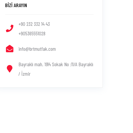
BİZİ ARAYIN
+90 232 332 14 43
+905365551028
info@brtmutfak.com
Bayraklı mah. 1914 Sokak No :11/A Bayraklı
/ İzmir