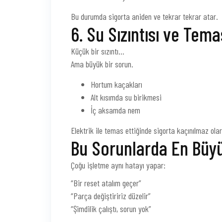
Bu durumda sigorta aniden ve tekrar tekrar atar.
6. Su Sızıntısı ve Tema
Küçük bir sızıntı…
Ama büyük bir sorun.
Hortum kaçakları
Alt kısımda su birikmesi
İç aksamda nem
Elektrik ile temas ettiğinde sigorta kaçınılmaz ola
Bu Sorunlarda En Büy
Çoğu işletme aynı hatayı yapar:
“Bir reset atalım geçer”
“Parça değiştiririz düzelir”
“Şimdilik çalıştı, sorun yok”