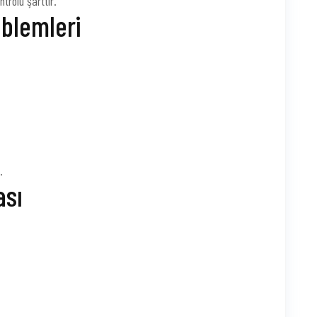
trolü şarttır.
oblemleri
.
ası