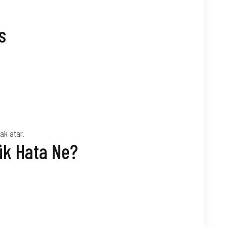
s
rak atar.
ük Hata Ne?