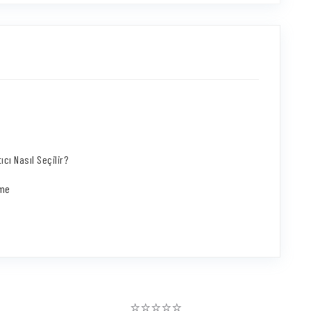
ıcı Nasıl Seçilir?
eme
⭐⭐⭐⭐⭐