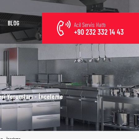
BLOG
Acil Servis Hattı
+90 232 332 14 43
teri Yorumları - İnceleme