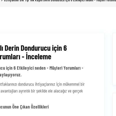
Öztiryakiler Dik Tip Tek Kapılı Derin Dondurucu için 6 Etkileyici neden - Müşteri Yoruml
lı Derin Dondurucu için 6
orumları - İnceleme
cu için 6 Etkileyici neden - Müşteri Yorumları -
aylaşıyoruz.
tfaklarınızı dondurucu ihtiyaçlarınız için mükemmel bir
antajları ayrıntılı bir şekilde ele alacağız ve gerçek
ucunun Öne Çıkan Özellikleri