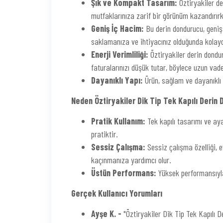
Şık ve Kompakt Tasarım:
Öztiryakiler de
mutfaklarınıza zarif bir görünüm kazandırır
Geniş İç Hacim:
Bu derin dondurucu, geniş 
saklamanıza ve ihtiyacınız olduğunda kolay
Enerji Verimliliği:
Öztiryakiler derin dondur
faturalarınızı düşük tutar, böylece uzun vad
Dayanıklı Yapı:
Ürün, sağlam ve dayanıklı 
Neden Öztiryakiler Dik Tip Tek Kapılı Derin
Pratik Kullanım:
Tek kapılı tasarımı ve aya
pratiktir.
Sessiz Çalışma:
Sessiz çalışma özelliği, e
kaçınmanıza yardımcı olur.
Üstün Performans:
Yüksek performansıyla 
Gerçek Kullanıcı Yorumları
Ayşe K. -
"Öztiryakiler Dik Tip Tek Kapılı 