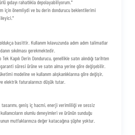
lü gıdayı rahatlıkla depolayabiliyorum."
m için önemliydi ve bu derin dondurucu beklentilerimi
ileyici."
ldukça basittir. Kullanım kılavuzunda adım adım talimatlar
idanın sıkılması gerekmektedir.
 Tek Kapılı Derin Dondurucu, genellikle satın alındığı tarihten
 garanti süresi ürüne ve satın alma yerine göre değişebilir.
ketimi modeline ve kullanım alışkanlıklarına göre değişir,
ve elektrik faturalarınızı düşük tutar.
 tasarımı, geniş iç hacmi, enerji verimliliği ve sessiz
ullanıcıların olumlu deneyimleri ve ürünün sunduğu
ucunun mutfaklarınıza değer katacağına şüphe yoktur.