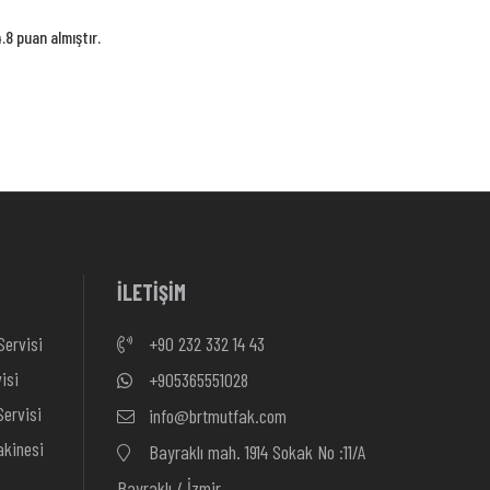
8 puan almıştır.
İLETİŞİM
Servisi
+90 232 332 14 43
isi
+905365551028
ervisi
info@brtmutfak.com
kinesi
Bayraklı mah. 1914 Sokak No :11/A
Bayraklı / İzmir