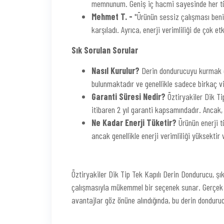
memnunum. Geniş iç hacmi sayesinde her tür
Mehmet T. -
"Ürünün sessiz çalışması beni
karşıladı. Ayrıca, enerji verimliliği de çok etk
Sık Sorulan Sorular
Nasıl Kurulur?
Derin dondurucuyu kurmak o
bulunmaktadır ve genellikle sadece birkaç v
Garanti Süresi Nedir?
Öztiryakiler Dik Tip
itibaren 2 yıl garanti kapsamındadır. Ancak,
Ne Kadar Enerji Tüketir?
Ürünün enerji tü
ancak genellikle enerji verimliliği yüksektir 
Öztiryakiler Dik Tip Tek Kapılı Derin Dondurucu, şık
çalışmasıyla mükemmel bir seçenek sunar. Gerçek k
avantajlar göz önüne alındığında, bu derin dondur