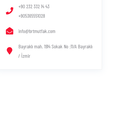
+90 232 332 14 43
+905365551028
info@brtmutfak.com
Bayraklı mah. 1914 Sokak No :11/A Bayraklı
/ İzmir