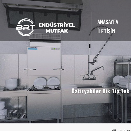
ANASAYFA
İLETİŞİM
Öztiryakiler Dik Tip Tek