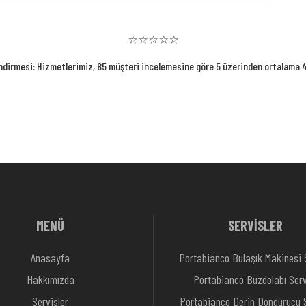
⭐⭐⭐⭐⭐
ndirmesi: Hizmetlerimiz, 85 müşteri incelemesine göre 5 üzerinden ortalama 4.
MENÜ
SERVİSLER
Anasayfa
Portabianco Bulaşık Makinesi 
Hakkımızda
Portabianco Buzdolabı Serv
Servisler
Portabianco Derin Dondurucu S