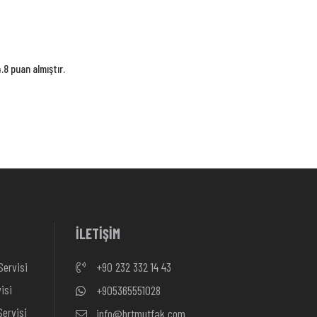
8 puan almıştır.
İLETİŞİM
Servisi
+90 232 332 14 43
isi
+905365551028
ervisi
info@brtmutfak.com