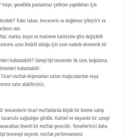
 Hayır, genellikle paslanmaz çelikten yapıldıkları için
malıdır? Kalın taban, tencerenin ısı dağılımını iyileştirir ve
rdımcı olur.
yatlar, marka, boyut ve malzeme kalitesine göre değişiklik
 tencere
, uzun ömürlü olduğu için uzun vadede ekonomik bir
leri kullanılabilir?
Sanayi tipi tencereler
ile sote, buğulama,
temleri kullanılabilir.
ir? Ticari mutfak ekipmanları satan mağazalardan veya
tencere
satın alabilirsiniz.
r tencerelerin ticari mutfaklarda büyük bir öneme sahip
tasarrufu sağladığını gördük. Kaliteli ve dayanıklı bir
sanayi
lanacakları önemli bir mutfak gerecidir. Yemeklerinizi daha
tipi tencereyi
seçerek, mutfak performansınızı