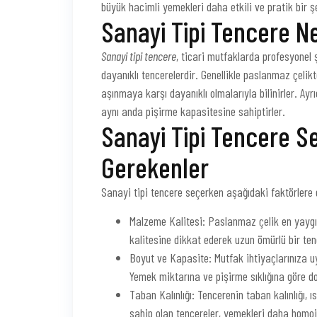
büyük hacimli yemekleri daha etkili ve pratik bir 
Sanayi Tipi Tencere N
Sanayi tipi tencere
, ticari mutfaklarda profesyonel 
dayanıklı tencerelerdir. Genellikle paslanmaz çelik
aşınmaya karşı dayanıklı olmalarıyla bilinirler. Ayr
aynı anda pişirme kapasitesine sahiptirler.
Sanayi Tipi Tencere S
Gerekenler
Sanayi tipi tencere seçerken aşağıdaki faktörlere 
Malzeme Kalitesi: Paslanmaz çelik en yaygın 
kalitesine dikkat ederek uzun ömürlü bir ten
Boyut ve Kapasite: Mutfak ihtiyaçlarınıza u
Yemek miktarına ve pişirme sıklığına göre do
Taban Kalınlığı: Tencerenin taban kalınlığı, ı
sahip olan tencereler, yemekleri daha homoje