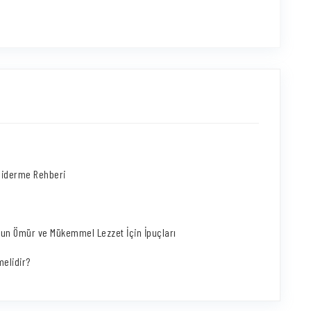
 Giderme Rehberi
zun Ömür ve Mükemmel Lezzet İçin İpuçları
melidir?