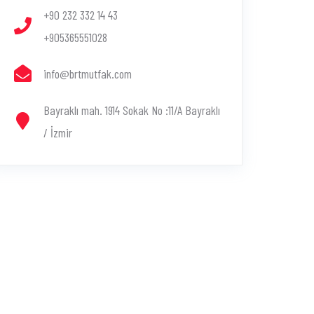
+90 232 332 14 43
+905365551028
info@brtmutfak.com
Bayraklı mah. 1914 Sokak No :11/A Bayraklı
/ İzmir