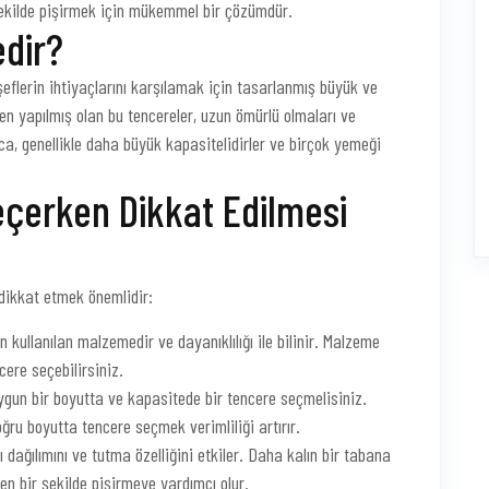
şekilde pişirmek için mükemmel bir çözümdür.
edir?
şeflerin ihtiyaçlarını karşılamak için tasarlanmış büyük ve
ten yapılmış olan bu tencereler, uzun ömürlü olmaları ve
ıca, genellikle daha büyük kapasitelidirler ve birçok yemeği
eçerken Dikkat Edilmesi
dikkat etmek önemlidir:
kullanılan malzemedir ve dayanıklılığı ile bilinir. Malzeme
cere seçebilirsiniz.
ygun bir boyutta ve kapasitede bir tencere seçmelisiniz.
ğru boyutta tencere seçmek verimliliği artırır.
sı dağılımını ve tutma özelliğini etkiler. Daha kalın bir tabana
n bir şekilde pişirmeye yardımcı olur.