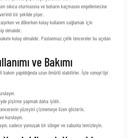
en sıkıca oturmasına ve buharın kaçmasını engellemesine
erimli bir şekilde pişer.
taşırken ve dökerken kolay kullanım sağlamak için
p olmalıdır.
bakımı kolay olmalıdır. Paslanmaz çelik tencereler bu açıdan
llanımı ve Bakımı
li bakım yapıldığında uzun ömürlü olabilirler. İşte
sanayi tipi
urulayın.
zeyde pişirme yapmak daha iyidir.
 tencerenin yüzeyini çizmemeye özen gösterin.
ve kurulayın.
nmayın, sadece yumuşak bir sünger ve sabunla temizleyin.