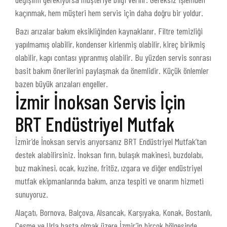
kaçınmak, hem müşteri hem servis için daha doğru bir yoldur.
Bazı arızalar bakım eksikliğinden kaynaklanır. Filtre temizliği
yapılmamış olabilir, kondenser kirlenmiş olabilir, kireç birikmiş
olabilir, kapı contası yıpranmış olabilir. Bu yüzden servis sonrası
basit bakım önerilerini paylaşmak da önemlidir. Küçük önlemler
bazen büyük arızaları engeller.
İzmir İnoksan Servis İçin
BRT Endüstriyel Mutfak
İzmir’de İnoksan servis arıyorsanız BRT Endüstriyel Mutfak’tan
destek alabilirsiniz. İnoksan fırın, bulaşık makinesi, buzdolabı,
buz makinesi, ocak, kuzine, fritöz, ızgara ve diğer endüstriyel
mutfak ekipmanlarında bakım, arıza tespiti ve onarım hizmeti
sunuyoruz.
Alaçatı, Bornova, Balçova, Alsancak, Karşıyaka, Konak, Bostanlı,
Çeşme ve Urla başta olmak üzere İzmir’in birçok bölgesinde