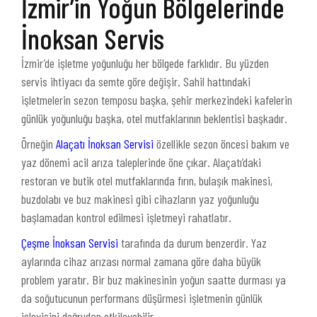
İzmir’in Yoğun Bölgelerinde
İnoksan Servis
İzmir’de işletme yoğunluğu her bölgede farklıdır. Bu yüzden
servis ihtiyacı da semte göre değişir. Sahil hattındaki
işletmelerin sezon temposu başka, şehir merkezindeki kafelerin
günlük yoğunluğu başka, otel mutfaklarının beklentisi başkadır.
Örneğin
Alaçatı İnoksan Servisi
özellikle sezon öncesi bakım ve
yaz dönemi acil arıza taleplerinde öne çıkar. Alaçatı’daki
restoran ve butik otel mutfaklarında fırın, bulaşık makinesi,
buzdolabı ve buz makinesi gibi cihazların yaz yoğunluğu
başlamadan kontrol edilmesi işletmeyi rahatlatır.
Çeşme İnoksan Servisi
tarafında da durum benzerdir. Yaz
aylarında cihaz arızası normal zamana göre daha büyük
problem yaratır. Bir buz makinesinin yoğun saatte durması ya
da soğutucunun performans düşürmesi işletmenin günlük
işleyişini doğrudan etkileyebilir.