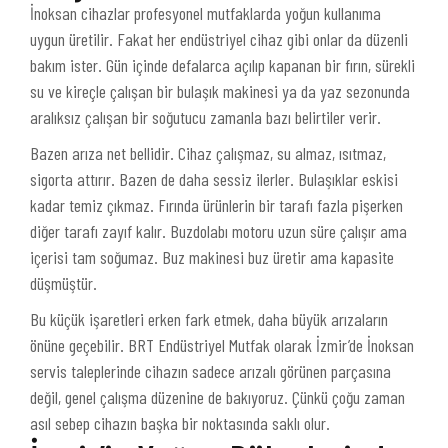
İnoksan cihazlar profesyonel mutfaklarda yoğun kullanıma
uygun üretilir. Fakat her endüstriyel cihaz gibi onlar da düzenli
bakım ister. Gün içinde defalarca açılıp kapanan bir fırın, sürekli
su ve kireçle çalışan bir bulaşık makinesi ya da yaz sezonunda
aralıksız çalışan bir soğutucu zamanla bazı belirtiler verir.
Bazen arıza net bellidir. Cihaz çalışmaz, su almaz, ısıtmaz,
sigorta attırır. Bazen de daha sessiz ilerler. Bulaşıklar eskisi
kadar temiz çıkmaz. Fırında ürünlerin bir tarafı fazla pişerken
diğer tarafı zayıf kalır. Buzdolabı motoru uzun süre çalışır ama
içerisi tam soğumaz. Buz makinesi buz üretir ama kapasite
düşmüştür.
Bu küçük işaretleri erken fark etmek, daha büyük arızaların
önüne geçebilir. BRT Endüstriyel Mutfak olarak İzmir’de İnoksan
servis taleplerinde cihazın sadece arızalı görünen parçasına
değil, genel çalışma düzenine de bakıyoruz. Çünkü çoğu zaman
asıl sebep cihazın başka bir noktasında saklı olur.