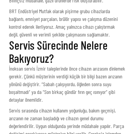
Bilinçsiz müdahale, gazlı ürünlerde risk oluşturabilir.
BRT Endüstriyel Mutfak olarak pişirme grubu cihazlarda
bağlantı, emniyet parçaları, brülör yapısı ve çalışma düzenini
kontrol ederek ilerliyoruz. Amaç yalnızca cihazı çalıştırmak
değil, güvenli ve verimli şekilde çalışmasını sağlamaktır.
Servis Sürecinde Nelere
Bakıyoruz?
İnoksan servis İzmir taleplerinde önce cihazın arızasını dinlemek
gerekir. Çünkü müşterinin verdiği küçük bir bilgi bazen arızanın
yönünü değiştirir. “Sabah çalışıyordu, öğleden sonra suyu
boşaltmadı” ya da “Son birkaç gündür fırın geç ısınıyor” gibi
detaylar önemlidir.
Servis sırasında cihazın kullanım yoğunluğu, bakım geçmişi,
arızanın ne zaman başladığı ve cihazın genel durumu
değerlendirilir. Uygun olduğunda yerinde müdahale yapılır. Parça
değişimi gerekiyorsa müşteriye bilgi verilir. Gereksiz işlemden